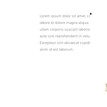
Lorem ipsum dolor sit amet, consectetur 
labore et dolore magna aliqua. Ut enim 
ullam corporis suscipit laboriosam, nisi
aute iure reprehenderit in voluptate velit 
Excepteur sint obcaecat cupiditat non pro
anim id est laborum.