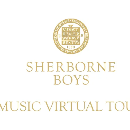
adipisci elit, sed eiusmod tempor incidunt ut
ad minim veniam, quis nostrum exercitationem
 ut aliquid ex ea commodi consequatur. Quis
esse cillum dolore eu fugiat nulla pariatur.
ident, sunt in culpa qui officia deserunt mollit