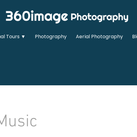
ual Tours ▼
Photography
Aerial Photography
B
Music